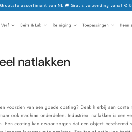
 Grootste assortiment van NL 🚚 Gratis verzending vanaf € 5
Verf
Beits & Lak
Reiniging
Toepassingen
Kenni
ieel natlakken
ten voorzien van een goede coating? Denk hierbij aan contain
 maar ook machine onderdelen. Industrieel natlakken is een v
n. Een coating kan ervoor zorgen dat een object beschermd w
n langere levensduur te genieten. Spuiten of natlakken heeft 