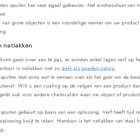
ten spuiten kan zeer egaal gebeuren. Het eindresultaat van na
ad.
n van grote objecten is een voordelige manier om uw product
ing.
n natlakken
n komt geen oven aan te pas, er worden enkel lagen verf op he
rdoor is natlakken niet zo
sterk als poedercoating.
 spuiten laat soms wat te wensen over als het gaat om de be
uitenaf. Wilt u een coating op de velgen van een product d
 geldt ook voor andere chemicaliën waar uw object of produc
spuiten gebeurt op basis van een oplossing. Verf heeft tijd n
plossing kwijt te raken. Hierdoor is het natlakken van staal 
ng.