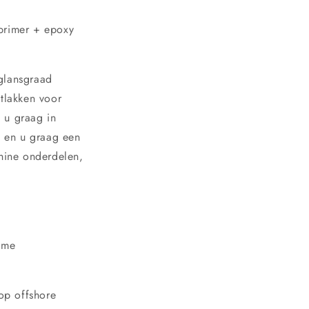
primer + epoxy
 glansgraad
atlakken voor
 u graag in
n en u graag een
chine onderdelen,
eme
 op offshore