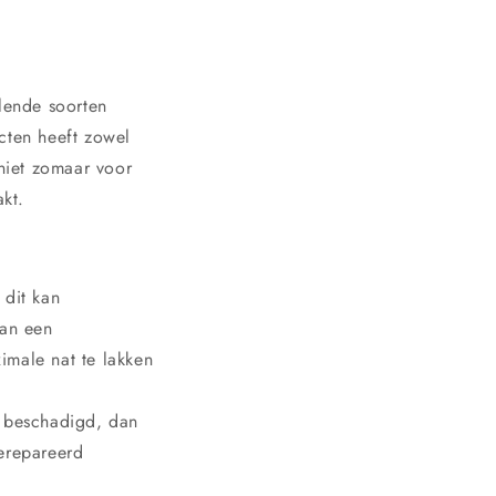
llende soorten
cten heeft zowel
 niet zomaar voor
kt.
dit kan
van een
ximale nat te lakken
t beschadigd, dan
gerepareerd