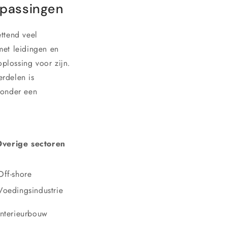
epassingen
ttend veel
 met leidingen en
plossing voor zijn.
rdelen is
ronder een
verige sectoren
Off-shore
Voedingsindustrie
Interieurbouw