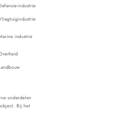
Defensie-industrie
Vliegtuigindustrie
Marine industrie
Overheid
Landbouw
hine onderdelen
bject. Bij het