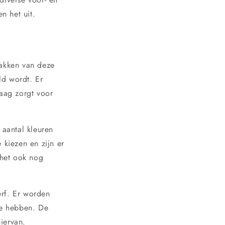
n het uit.
lakken van deze
ld wordt. Er
aag zorgt voor
 aantal kleuren
 kiezen en zijn er
 het ook nog
erf. Er worden
ie hebben. De
iervan.