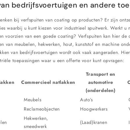
van bedrijfsvoertuigen en andere to
nken bij verfspuiten van coating op producten? Er zijn ontze
ties waarbij u kunt kiezen voor industrieel spuitwerk. Werkt u
 voorzien van een goede coating? Verfspuiten kan hier de o
en van meubelen, hekwerken, hout, kunststof en machine onde
akken van bedrijfsvoertuigen wordt ook vaak aangeraden. Hie
striële toepassingen waar u een offerte voor kunt opvragen:
Transport en
tlakken
Commercieel natlakken
automotive
O
(onderdelen)
Meubels
Auto’s
Reclameobjecten
Hoogwerkers
Hekwerken,
len
(Laad)kranen
smeedwerk