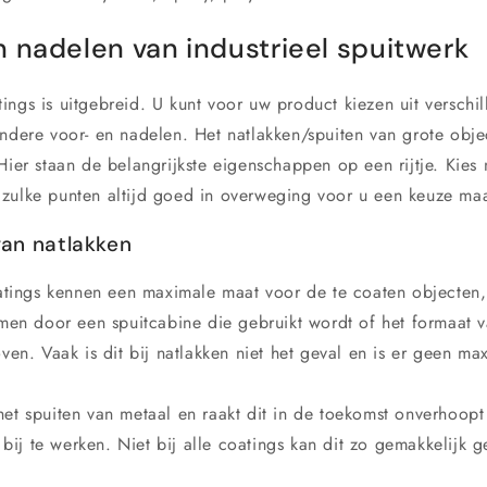
n nadelen van industrieel spuitwerk
ings is uitgebreid. U kunt voor uw product kiezen uit verschi
andere voor- en nadelen. Het natlakken/spuiten van grote obje
Hier staan de belangrijkste eigenschappen op een rijtje. Kies
zulke punten altijd goed in overweging voor u een keuze maa
van natlakken
ings kennen een maximale maat voor de te coaten objecten, 
men door een spuitcabine die gebruikt wordt of het formaat 
en. Vaak is dit bij natlakken niet het geval en is er geen ma
 het spuiten van metaal en raakt dit in de toekomst onverhoop
 bij te werken. Niet bij alle coatings kan dit zo gemakkelijk 