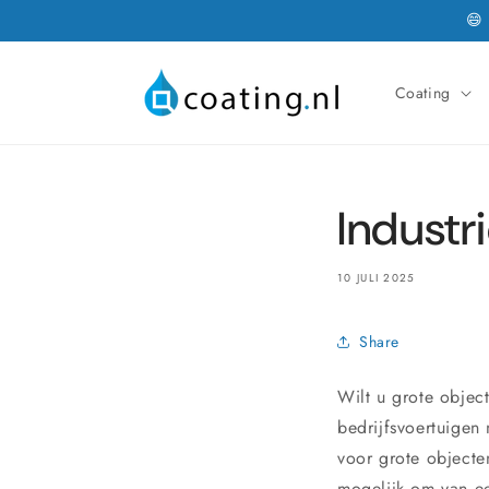
Meteen
😄
naar de
content
Coating
Industr
10 JULI 2025
Share
Wilt u grote objec
bedrijfsvoertuigen
voor grote objecte
mogelijk om van ee