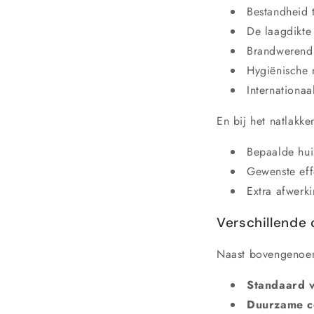
Bestandheid 
De laagdikte
Brandwerend
Hygiënische
Internationaa
En bij het natlakke
Bepaalde huis
Gewenste eff
Extra afwerk
Verschillende 
Naast bovengenoemd
Standaard v
Duurzame c