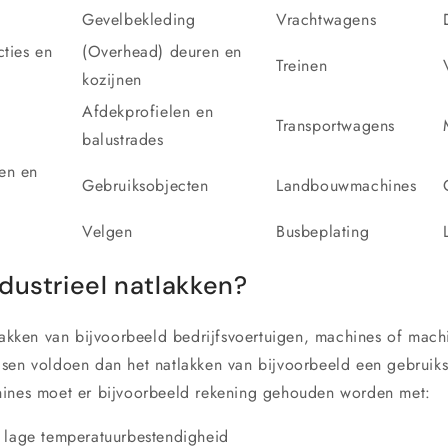
Gevelbekleding
Vrachtwagens
cties en
(Overhead) deuren en
Treinen
kozijnen
Afdekprofielen en
Transportwagens
balustrades
en en
Gebruiksobjecten
Landbouwmachines
Velgen
Busbeplating
dustrieel natlakken?
tlakken van bijvoorbeeld bedrijfsvoertuigen, machines of mac
sen voldoen dan het natlakken van bijvoorbeeld een gebruikso
hines moet er bijvoorbeeld rekening gehouden worden met:
t lage temperatuurbestendigheid