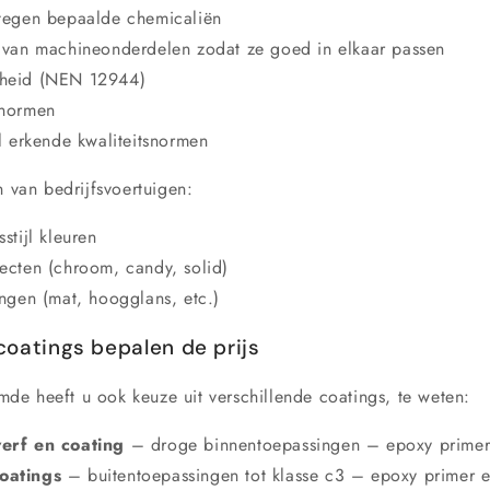
tegen bepaalde chemicaliën
 van machineonderdelen zodat ze goed in elkaar passen
heid (NEN 12944)
 normen
l erkende kwaliteitsnormen
n van bedrijfsvoertuigen:
stijl kleuren
ecten (chroom, candy, solid)
ingen (mat, hoogglans, etc.)
coatings bepalen de prijs
e heeft u ook keuze uit verschillende coatings, te weten:
erf en coating
– droge binnentoepassingen – epoxy primer
oatings
– buitentoepassingen tot klasse c3 – epoxy primer e