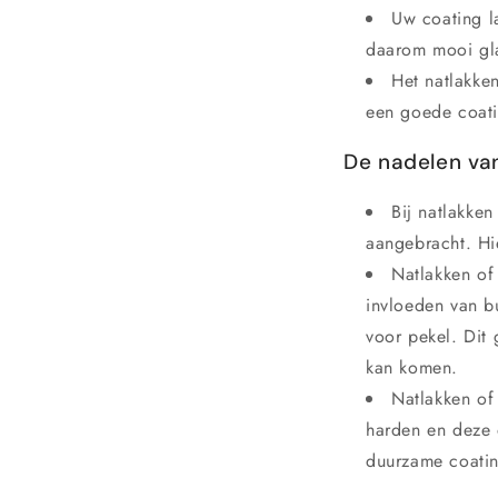
Uw coating la
daarom mooi gl
Het natlakke
een goede coat
De nadelen va
Bij natlakke
aangebracht. Hie
Natlakken of
invloeden van b
voor pekel. Dit
kan komen.
Natlakken of 
harden en deze o
duurzame coati