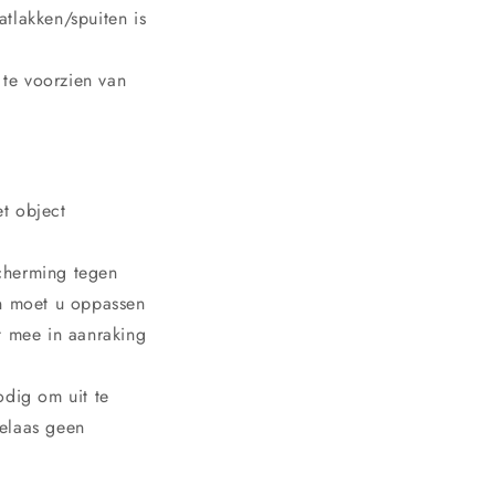
tlakken/spuiten is
 te voorzien van
t object
scherming tegen
an moet u oppassen
t mee in aanraking
odig om uit te
helaas geen