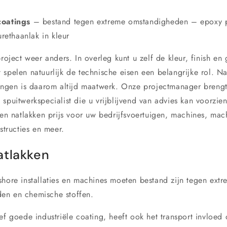
coatings
– bestand tegen extreme omstandigheden – epoxy 
rethaanlak in kleur
project weer anders. In overleg kunt u zelf de kleur, finish en
 spelen natuurlijk de technische eisen een belangrijke rol. N
singen is daarom altijd maatwerk. Onze projectmanager brengt
 spuitwerkspecialist die u vrijblijvend van advies kan voorzie
 een natlakken prijs voor uw bedrijfsvoertuigen, machines, ma
nstructies en meer.
atlakken
shore installaties en machines moeten bestand zijn tegen extr
en en chemische stoffen.
ef goede industriële coating, heeft ook het transport invloed