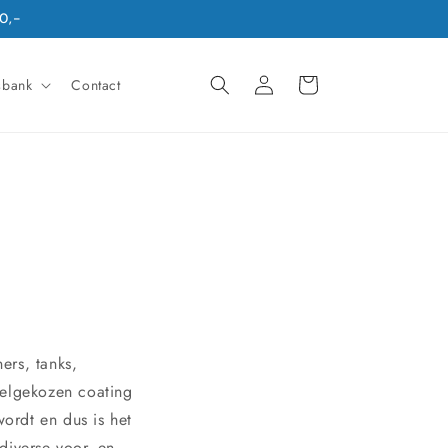
0,-
Winkelwagen
Inloggen
sbank
Contact
ers, tanks,
eelgekozen coating
ordt en dus is het
diverse voor- en