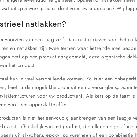
wat dit spuitwerk precies doet voor uw producten? Wij legge
strieel natlakken?
n voorzien van een laag verf, dan kunt u kiezen voor het nat
iten en natlakken zijn twee termen waar hetzelfde mee bedoe
agen verf op een product aangebracht, deze organische dekl
van het product.
taal kan in veel verschillende vormen. Zo is er een onbeperkt
en, heeft u de mogelijkheid om uit een diverse glansgraden te
rvlaktestructuren voor uw product(en). Als kers op de taart is
zen voor een oppervlakte-effect.
producten is niet het eenvoudig aanbrengen van een laagje v
ebracht, afhankelijk van het product, die elk een eigen funct
gaans uit alkydhars, epoxy, polyurethaan of een combinatie h