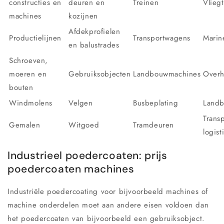
constructies en
deuren en
Treinen
Vliegt
machines
kozijnen
Afdekprofielen
Productielijnen
Transportwagens
Marin
en balustrades
Schroeven,
moeren en
Gebruiksobjecten
Landbouwmachines
Overh
bouten
Windmolens
Velgen
Busbeplating
Land
Trans
Gemalen
Witgoed
Tramdeuren
logist
Industrieel poedercoaten: prijs
poedercoaten machines
Industriële poedercoating voor bijvoorbeeld machines of
machine onderdelen moet aan andere eisen voldoen dan
het poedercoaten van bijvoorbeeld een gebruiksobject.