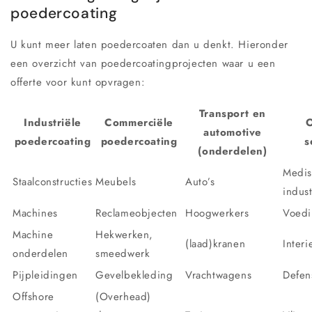
poedercoating
U kunt meer laten poedercoaten dan u denkt. Hieronder
een overzicht van poedercoatingprojecten waar u een
offerte voor kunt opvragen:
Transport en
Industriële
Commerciële
automotive
poedercoating
poedercoating
s
(onderdelen)
Medis
Staalconstructies
Meubels
Auto’s
indust
Machines
Reclameobjecten
Hoogwerkers
Voedi
Machine
Hekwerken,
(laad)kranen
Inter
onderdelen
smeedwerk
Pijpleidingen
Gevelbekleding
Vrachtwagens
Defens
Offshore
(Overhead)