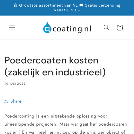
Meteen
😄 Grootste assortiment van NL 🚚 Gratis verzending
naar de
vanaf € 50,-
content
Winkelwagen
Poedercoaten kosten
(zakelijk en industrieel)
10 JULI 2025
Share
Poedercoating is een uitstekende oplossing voor
uiteenlopende projecten. Maar wat gaat het poedercoaten
kosten? En wat heeft er invloed op de prijs per object of