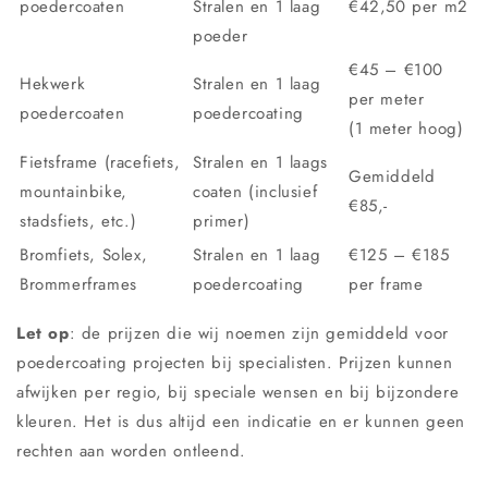
poedercoaten
Stralen en 1 laag
€42,50 per m2
poeder
€45 – €100
Hekwerk
Stralen en 1 laag
per meter
poedercoaten
poedercoating
(1 meter hoog)
Fietsframe (racefiets,
Stralen en 1 laags
Gemiddeld
mountainbike,
coaten (inclusief
€85,-
stadsfiets, etc.)
primer)
Bromfiets, Solex,
Stralen en 1 laag
€125 – €185
Brommerframes
poedercoating
per frame
Let op
: de prijzen die wij noemen zijn gemiddeld voor
poedercoating projecten bij specialisten. Prijzen kunnen
afwijken per regio, bij speciale wensen en bij bijzondere
kleuren. Het is dus altijd een indicatie en er kunnen geen
rechten aan worden ontleend.