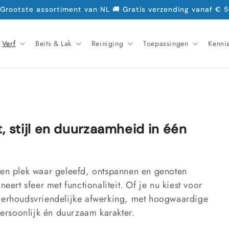
 Grootste assortiment van NL 🚚 Gratis verzending vanaf € 5
Verf
Beits & Lak
Reiniging
Toepassingen
Kenni
 stijl en duurzaamheid in één
een plek waar geleefd, ontspannen en genoten
eert sfeer met functionaliteit. Of je nu kiest voor
nderhoudsvriendelijke afwerking, met hoogwaardige
rsoonlijk én duurzaam karakter.