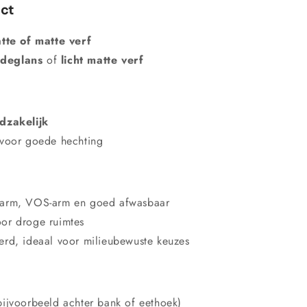
ect
tte of matte verf
jdeglans
of
licht matte verf
dzakelijk
voor goede hechting
rarm, VOS-arm en goed afwasbaar
oor droge ruimtes
rd, ideaal voor milieubewuste keuzes
(bijvoorbeeld achter bank of eethoek)