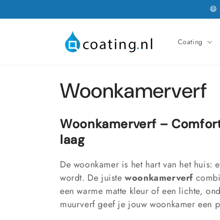
Meteen
😄
naar de
content
Coating
C
Woonkamerverf
o
Woonkamerverf – Comfort,
l
laag
l
De woonkamer is het hart van het huis: 
wordt. De juiste
woonkamerverf
combin
e
een warme matte kleur of een lichte, o
muurverf geef je jouw woonkamer een pe