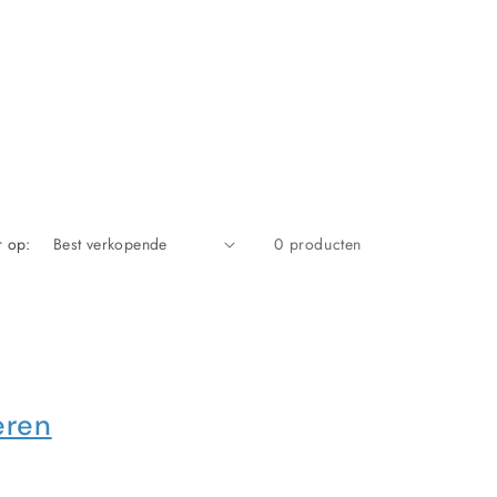
r op:
0 producten
eren