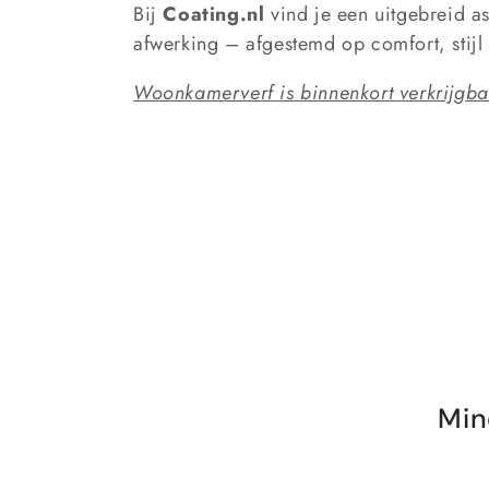
c
Bij
Coating.nl
vind je een uitgebreid a
afwerking – afgestemd op comfort, stij
t
Woonkamerverf is binnenkort verkrijgba
i
e
:
Min