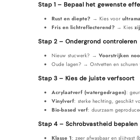
Stap 1 – Bepaal het gewenste eff
Rust en diepte?
→ Kies voor
ultrama
Fris en lichtreflecterend?
→ Kies
zi
Stap 2 – Ondergrond controleren
Nieuw stucwerk? →
Voorstrijken noo
Oude lagen? → Ontvetten en schuren 
Stap 3 – Kies de juiste verfsoort
Acrylaatverf (watergedragen)
: geu
Vinylverf
: sterke hechting, geschikt v
Bio-based verf
: duurzaam geproducee
Stap 4 – Schrobvastheid bepalen
Klasse 1
: zeer afwasbaar en slijtvast 