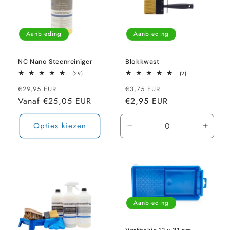
Aanbieding
Aanbieding
NC Nano Steenreiniger
Blokkwast
29
2
(29)
(2)
totaal
totaal
Normale
Aanbiedingsprijs
Normale
Aanbiedingsprij
aantal
aantal
€29,95 EUR
€3,75 EUR
recensies
recensies
prijs
Vanaf €25,05 EUR
prijs
€2,95 EUR
Opties kiezen
Aantal
Aanta
verlagen
verho
voor
voor
Default
Defaul
Title
Title
Aanbieding