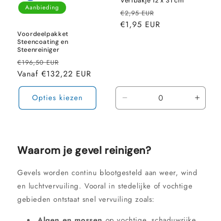
Verfbakje 12 x 31 cm
Aanbieding
Normale
Aanbiedingsprij
€2,95 EUR
prijs
€1,95 EUR
Voordeelpakket
Steencoating en
Steenreiniger
Normale
Aanbiedingsprijs
€196,50 EUR
prijs
Vanaf €132,22 EUR
Opties kiezen
Aantal
Aanta
verlagen
verho
voor
voor
Default
Defaul
Title
Title
Waarom je gevel reinigen?
Gevels worden continu blootgesteld aan weer, wind
en luchtvervuiling. Vooral in stedelijke of vochtige
gebieden ontstaat snel vervuiling zoals:
Algen en mossen
op vochtige, schaduwrijke