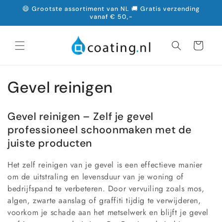
Meteen
😄 Grootste assortiment van NL 🚚 Gratis verzending
naar de
vanaf € 50,-
content
Winkelwagen
C
Gevel reinigen
o
Gevel reinigen – Zelf je gevel
l
professioneel schoonmaken met de
l
juiste producten
e
Het zelf reinigen van je gevel is een effectieve manier
om de uitstraling en levensduur van je woning of
c
bedrijfspand te verbeteren. Door vervuiling zoals mos,
algen, zwarte aanslag of graffiti tijdig te verwijderen,
t
voorkom je schade aan het metselwerk en blijft je gevel