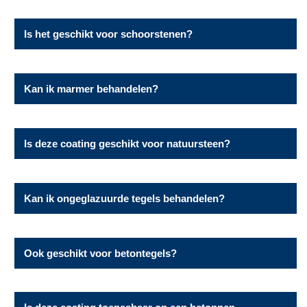
indringen in de minerale ondergrond.
Absoluut. Ideaal voor tuintegels van beton,
Is het geschikt voor schoorstenen?
natuursteen of keramisch ongeglazuurd materiaal.
Ja, impregneren van je schoorsteen voorkomt
Kan ik marmer behandelen?
vochtintrekking, mosgroei en vervuiling.
Ja, marmer blijft ademend en beschermd tegen
Is deze coating geschikt voor natuursteen?
water, olie en vlekken zonder verlies van natuurlijke
uitstraling.
Ja, perfect voor natuursteen zoals hardsteen, leisteen
Kan ik ongeglazuurde tegels behandelen?
of graniet.
Ja, deze zijn zeer geschikt. Voor geglazuurde tegels
Ook geschikt voor betontegels?
gebruik je onze glascoating.
Ja, ideaal voor betontegels op opritten, paden en