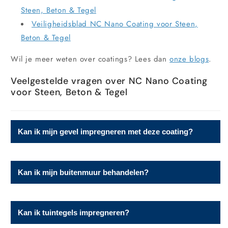
Steen, Beton & Tegel
Veiligheidsblad NC Nano Coating voor Steen,
Beton & Tegel
Wil je meer weten over coatings? Lees dan
onze blogs
.
Veelgestelde vragen over NC Nano Coating
voor Steen, Beton & Tegel
Kan ik mijn gevel impregneren met deze coating?
Ja, deze coating is perfect voor gevels van minerale
Kan ik mijn buitenmuur behandelen?
materialen zoals baksteen, metselwerk,
kalkzandsteen, prefab beton en natuursteen. Niet
Ja, zolang de muur niet geschilderd is met latex of
geschikt voor geverfde muren (zoals latex).
Kan ik tuintegels impregneren?
andere afsluitende verf. De coating moet kunnen