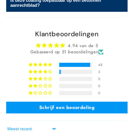
Is deze coating toepasbaar op een betonnen
terrassen.
aanrechtblad?
Ja, het beschermt tegen vocht, vet en vuil. Zorg voor
Klantbeoordelingen
goede reiniging en droging vooraf.
4.94 van de 5
Gebaseerd op 51 beoordelingen
48
3
0
0
0
Schrijf een beoordeling
Sort by