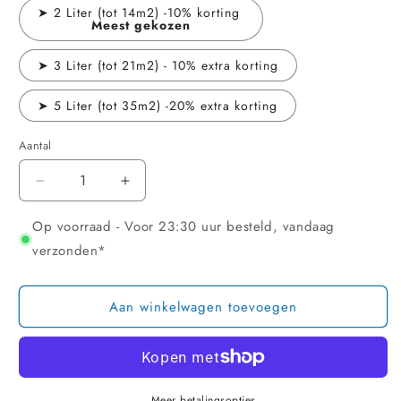
➤ 2 Liter (tot 14m2) -10% korting
Meest gekozen
➤ 3 Liter (tot 21m2) - 10% extra korting
➤ 5 Liter (tot 35m2) -20% extra korting
Aantal
Aantal
Aantal
verlagen
verhogen
Op voorraad - Voor 23:30 uur besteld, vandaag
voor
voor
NC
NC
verzonden*
Nano
Nano
Coating
Coating
voor
voor
Aan winkelwagen toevoegen
Steen,
Steen,
Beton
Beton
&amp;
&amp;
Tegel
Tegel
Meer betalingsopties