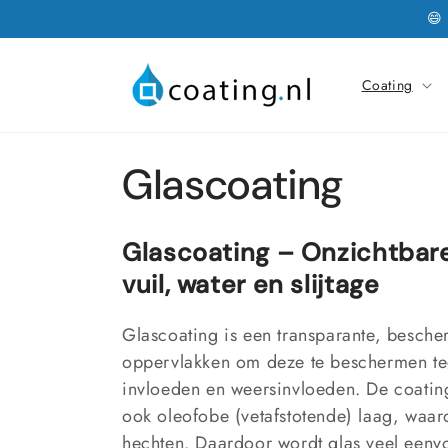
Meteen
😄
naar de
content
Coating
C
Glascoating
o
Glascoating – Onzichtbar
l
vuil, water en slijtage
l
Glascoating is een transparante, besch
oppervlakken om deze te beschermen teg
e
invloeden en weersinvloeden. De coatin
ook oleofobe (vetafstotende) laag, waard
hechten. Daardoor wordt glas veel eenv