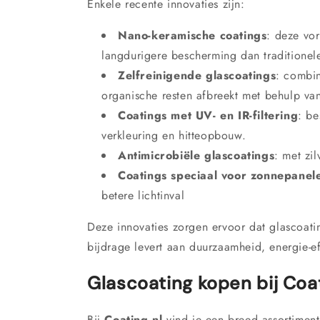
Enkele recente innovaties zijn:
Nano-keramische coatings
: deze vo
langdurigere bescherming dan traditionel
Zelfreinigende glascoatings
: combin
organische resten afbreekt met behulp van
Coatings met UV- en IR-filtering
: be
verkleuring en hitteopbouw.
Antimicrobiële glascoatings
: met zi
Coatings speciaal voor zonnepanel
betere lichtinval
Deze innovaties zorgen ervoor dat glascoati
bijdrage levert aan duurzaamheid, energie-e
Glascoating kopen bij Coat
Bij
Coating.nl
vind je een breed assortiment