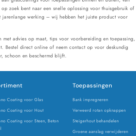
 op zoek bent naar een snelle oplossing voor thuisgebruik of
 jarenlange werking – wij hebben het juiste product voor
en met advies op maat, tips voor voorbereiding en toepassing,
t. Bestel direct online of neem contact op voor deskundig
er, schoon en beschermd blijft.
rtiment
Toepassingen
no Coating voor Glas
Bank impregneren
no Coating voor Hout
Verweerd rotan opknappen
o Coating voor Steen, Beton
Steigerhout behandelen
l
Groene aanslag verwijderen