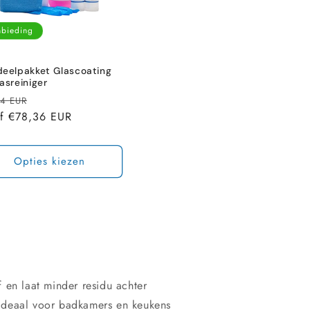
bieding
deelpakket Glascoating
asreiniger
male
Aanbiedingsprijs
64 EUR
f €78,36 EUR
Opties kiezen
 en laat minder residu achter
 ideaal voor badkamers en keukens