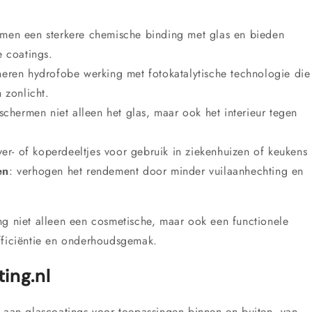
rmen een sterkere chemische binding met glas en bieden
e coatings.
eren hydrofobe werking met fotokatalytische technologie die
 zonlicht.
schermen niet alleen het glas, maar ook het interieur tegen
lver- of koperdeeltjes voor gebruik in ziekenhuizen of keukens
en
: verhogen het rendement door minder vuilaanhechting en
ng niet alleen een cosmetische, maar ook een functionele
fficiëntie en onderhoudsgemak.
ing.nl
 aan glascoatings voor toepassingen binnen en buiten, van