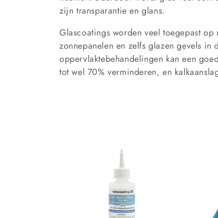
c
zijn transparantie en glans.
t
Glascoatings worden veel toegepast op 
zonnepanelen en zelfs glazen gevels in 
i
oppervlaktebehandelingen kan een goed
tot wel 70% verminderen, en kalkaanslag
e
: