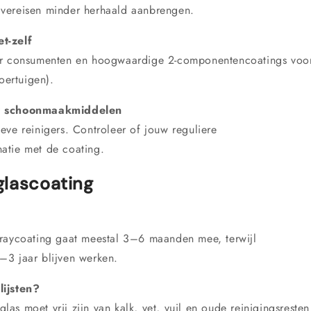
 vereisen minder herhaald aanbrengen.
t-zelf
oor consumenten en hoogwaardige 2-componentencoatings voo
oertuigen).
met schoonmaakmiddelen
eve reinigers. Controleer of jouw reguliere
atie met de coating.
glascoating
?
praycoating gaat meestal 3–6 maanden mee, terwijl
–3 jaar blijven werken.
lijsten?
glas moet vrij zijn van kalk, vet, vuil en oude reinigingsresten