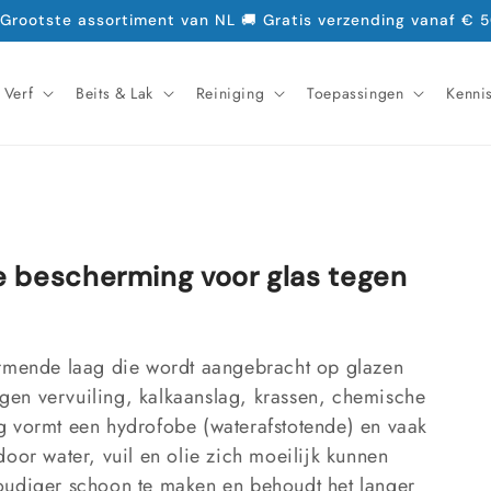
 Grootste assortiment van NL 🚚 Gratis verzending vanaf € 5
Verf
Beits & Lak
Reiniging
Toepassingen
Kenni
e bescherming voor glas tegen
ermende laag die wordt aangebracht op glazen
en vervuiling, kalkaanslag, krassen, chemische
g vormt een hydrofobe (waterafstotende) en vaak
oor water, vuil en olie zich moeilijk kunnen
oudiger schoon te maken en behoudt het langer