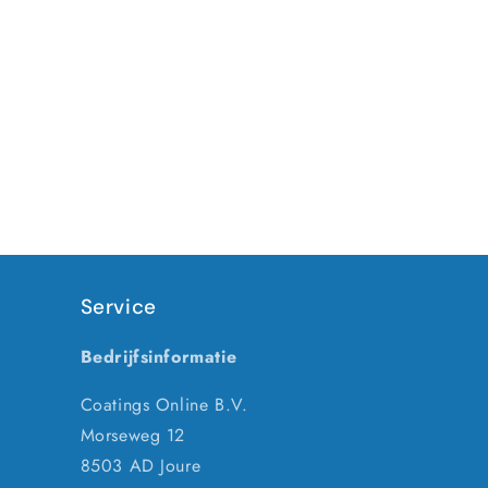
Service
Bedrijfsinformatie
Coatings Online B.V.
Morseweg 12
8503 AD Joure