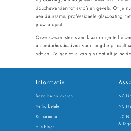
douchewanden tot auto’s en gevels. Of je nu
een duurzame, professionele glascoating met
jouw project.
Onze specialisten staan klaar om je te help
en onderhoudsadvies voor langdurig resultaa
advies. Zo geniet je van glas dat altijd held
Informatie
Asso
Bestellen en leveren
NC Na
Veilig betalen
NC Na
Retourneren
NC Nan
& Tege
Alle blogs