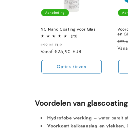
Aanbieding
Aan
NC Nano Coating voor Glas
Voor
en Gl
73
(73)
totaal
Nor
€97,
Normale
Aanbiedingsprijs
€29,95 EUR
aantal
prijs
Vana
recensies
prijs
Vanaf €25,90 EUR
Opties kiezen
Voordelen van glascoating
Hydrofobe werking
– water parelt af
Voorkomt kalkaanslag en vlekken
,