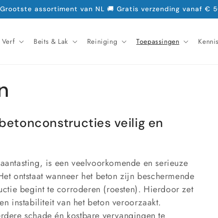
 Grootste assortiment van NL 🚚 Gratis verzending vanaf € 5
Verf
Beits & Lak
Reiniging
Toepassingen
Kenni
n
 betonconstructies veilig en
e-aantasting, is een veelvoorkomende en serieuze
et ontstaat wanneer het beton zijn beschermende
ructie begint te corroderen (roesten). Hierdoor zet
en instabiliteit van het beton veroorzaakt.
verdere schade én kostbare vervangingen te