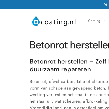
Meteen
😄
naar de
content
Coating
C
Betonrot herstelle
o
Betonrot herstellen – Zelf
l
duurzaam repareren
l
Betonrot, ofwel carbonatatie of chlorid
vorm van schade aan gewapend beton. H
e
werking verliest en het staal in de const
het staal uit, wat scheuren, afbrokkeling 
Vroegtijdig ingrijpen is essentieel om 