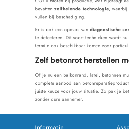
CO₂ uitstoten bij productie, wat bijdraagt 
bevatten
zelfhelende technologie
, waarbij
vullen bij beschadiging.
Er is ook een opmars van
diagnostische se
te detecteren. Dit soort technieken wordt n
termijn ook beschikbaar komen voor particul
Zelf betonrot herstellen m
Of je nu een balkonrand, latei, betonnen muu
complete aanbod aan betonreparatieproducte
juiste keuze voor jouw situatie. Zo pak je 
zonder dure aannemer.
Informatie
Asso