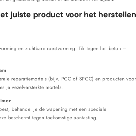
et juiste product voor het herstelle
orming en zichtbare roestvorming. Tik tegen het beton –
.
eem
rale reparatiemortels (bijv. PCC of SPCC) en producten voo
s je vezelversterkte mortels.
rimer
roest, behandel je de wapening met een speciale
eze beschermt tegen toekomstige aantasting.