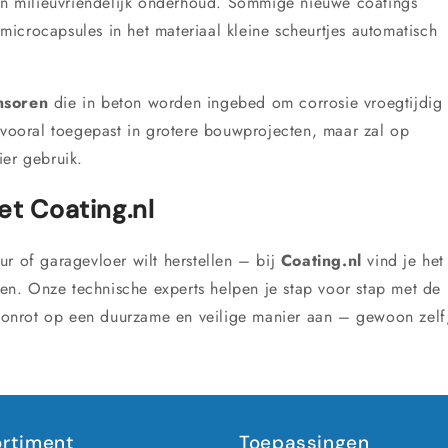
aan milieuvriendelijk onderhoud. Sommige nieuwe coatings
 microcapsules in het materiaal kleine scheurtjes automatisch
nsoren
die in beton worden ingebed om corrosie vroegtijdig
u vooral toegepast in grotere bouwprojecten, maar zal op
ier gebruik.
et Coating.nl
r of garagevloer wilt herstellen – bij
Coating.nl
vind je het
n. Onze technische experts helpen je stap voor stap met de
betonrot op een duurzame en veilige manier aan – gewoon zelf
rtiment
Toepassingen