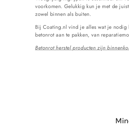
c
voorkomen. Gelukkig kun je met de juis
t
zowel binnen als buiten.
Bij Coating.nl vind je alles wat je nodi
i
betonrot aan te pakken, van reparatiemo
e
Betonrot herstel producten zijn binnenko
:
Min