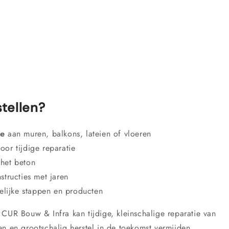
tellen?
de
aan muren, balkons, lateien of vloeren
oor tijdige reparatie
het beton
tructies met jaren
lijke stappen en producten
 CUR Bouw & Infra kan tijdige, kleinschalige reparatie van
en en grootschalig herstel in de toekomst vermijden.