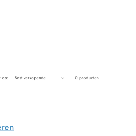
r op:
0 producten
eren