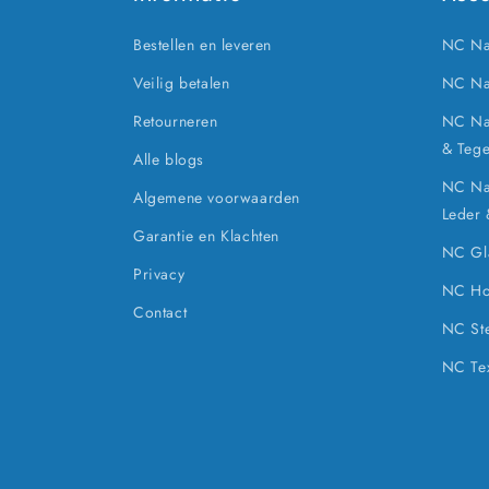
Bestellen en leveren
NC Na
Veilig betalen
NC Na
Retourneren
NC Nan
& Tege
Alle blogs
NC Nan
Algemene voorwaarden
Leder
Garantie en Klachten
NC Gla
Privacy
NC Ho
Contact
NC Ste
NC Tex