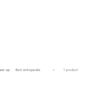
eer op:
1 product