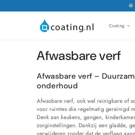
Meteen
😄
naar de
content
Coating
C
Afwasbare verf
o
Afwasbare verf – Duurza
l
onderhoud
l
Afwasbare verf, ook wel reinigbare of s
voor ruimtes die regelmatig gereinigd 
e
Denk aan keukens, gangen, kinderkamer
zorginstellingen. Dankzij een gladde, ge
verwijderen zonder dat de verflaag aange