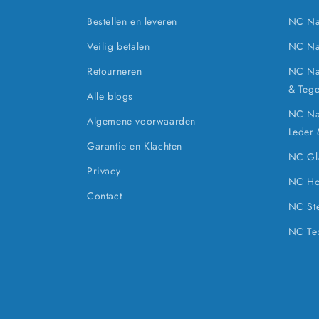
Bestellen en leveren
NC Na
Veilig betalen
NC Na
Retourneren
NC Nan
& Tege
Alle blogs
NC Nan
Algemene voorwaarden
Leder
Garantie en Klachten
NC Gla
Privacy
NC Ho
Contact
NC Ste
NC Tex