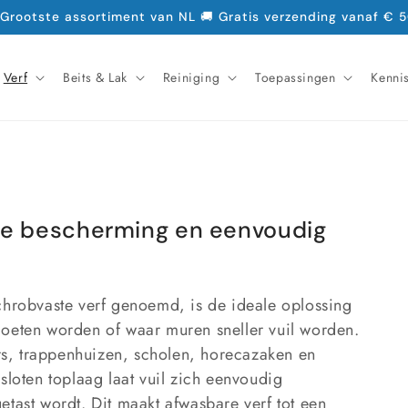
 Grootste assortiment van NL 🚚 Gratis verzending vanaf € 5
Verf
Beits & Lak
Reiniging
Toepassingen
Kenni
me bescherming en eenvoudig
chrobvaste verf genoemd, is de ideale oplossing
moeten worden of waar muren sneller vuil worden.
s, trappenhuizen, scholen, horecazaken en
sloten toplaag laat vuil zich eenvoudig
tast wordt. Dit maakt afwasbare verf tot een