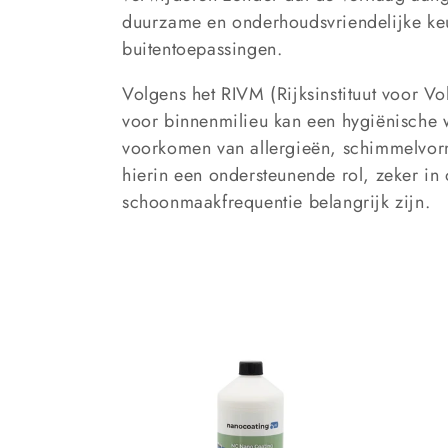
c
duurzame en onderhoudsvriendelijke ke
t
buitentoepassingen.
Volgens het RIVM (Rijksinstituut voor 
i
voor binnenmilieu kan een hygiënische
voorkomen van allergieën, schimmelvorm
e
hierin een ondersteunende rol, zeker i
schoonmaakfrequentie belangrijk zijn.
: