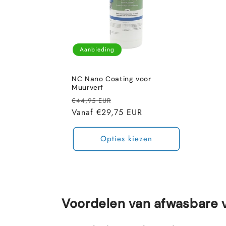
Aanbieding
NC Nano Coating voor
Muurverf
Normale
Aanbiedingsprijs
€44,95 EUR
prijs
Vanaf €29,75 EUR
Opties kiezen
Voordelen van afwasbare v