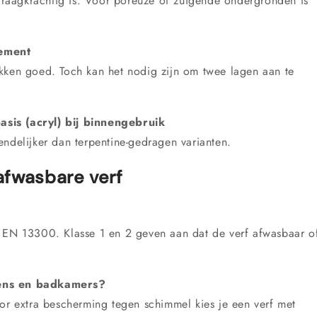
raagkrachtig is. Voor poreuze of zuigende ondergronden is
dement
kken goed. Toch kan het nodig zijn om twee lagen aan te
sis (acryl) bij binnengebruik
endelijker dan terpentine-gedragen varianten.
afwasbare verf
?
N EN 13300. Klasse 1 en 2 geven aan dat de verf afwasbaar o
kens en badkamers?
oor extra bescherming tegen schimmel kies je een verf met