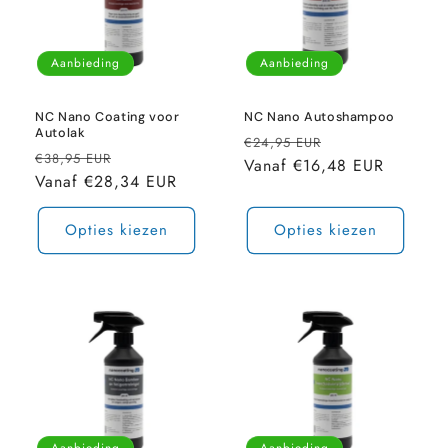
Aanbieding
Aanbieding
NC Nano Coating voor
NC Nano Autoshampoo
Autolak
Normale
Aanbiedingspri
€24,95 EUR
Normale
Aanbiedingsprijs
€38,95 EUR
prijs
Vanaf €16,48 EUR
prijs
Vanaf €28,34 EUR
Opties kiezen
Opties kiezen
Aanbieding
Aanbieding