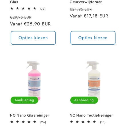
Glas
Geurverwijderaar
Normale
Aanbiedingspri
73
(73)
€24,95 EUR
totaal
prijs
Vanaf €17,18 EUR
Normale
Aanbiedingsprijs
aantal
€29,95 EUR
recensies
prijs
Vanaf €25,90 EUR
Opties kiezen
Opties kiezen
Aanbieding
Aanbieding
NC Nano Glasreiniger
NC Nano Textielreiniger
26
35
(26)
(35)
totaal
totaal