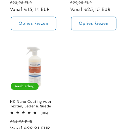
Normale
Aanbiedingsprijs
Normale
Aanbiedingspri
aantal
aantal
€23,95 EUR
€29,95 EUR
recensies
recensies
prijs
Vanaf €15,14 EUR
prijs
Vanaf €25,15 EUR
Opties kiezen
Opties kiezen
Aanbieding
NC Nano Coating voor
Textiel, Leder & Suède
105
(105)
totaal
Normale
Aanbiedingsprijs
aantal
€34,95 EUR
recensies
prijs
Vanaf €29,91 EUR