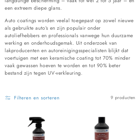
i
langdurige bescherming – vaak tot wel 2 tot 5 jaar – en
een extreem diepe glans.
e
Auto coatings worden veelal toegepast op zowel nieuwe
:
als gebruikte auto’s en zijn populair onder
autoliefhebbers en professionals vanwege hun duurzame
werking en onderhoudsgemak. Uit onderzoek van
lakproducenten en autoreinigingsspecialisten blijkt dat
voertuigen met een keramische coating tot 70% minder
vaak gewassen hoeven te worden en tot 90% beter
bestand zijn tegen UV-verkleuring.
Filteren en sorteren
9 producten