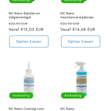
NC Nano Banden en
NC Nano
Velgenreiniger
Insectenverwijderaar
Normale
Aanbiedingsprijs
Normale
Aanbiedingspri
€22,95 EUR
€23,95 EUR
prijs
Vanaf €15,05 EUR
prijs
Vanaf €14,68 EUR
Opties kiezen
Opties kiezen
Aanbieding
Aanbieding
NC Nano Coating voor
NC Nano