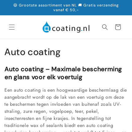
Meteen
😄 Grootste assortiment van NL 🚚 Gratis verzending
naar de
vanaf € 50,-
content
Winkelwagen
C
Auto coating
o
Auto coating – Maximale bescherming
l
en glans voor elk voertuig
l
Een auto coating is een hoogwaardige beschermlaag die
e
aangebracht wordt op de lak van een voertuig om deze
te beschermen tegen invloeden van buitenaf zoals UV-
c
straling, zure regen, vogelpoep, teer, pekel,
insectenresten en fijne krasjes. In tegenstelling tot
t
traditionele wax of sealants biedt een auto coating