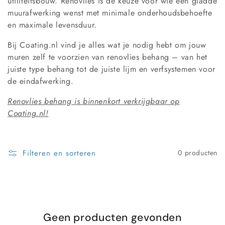
i
utiliteitsbouw. Renovlies is dé keuze voor wie een gladde
muurafwerking wenst met minimale onderhoudsbehoefte
e
en maximale levensduur.
:
Bij Coating.nl vind je alles wat je nodig hebt om jouw
muren zelf te voorzien van renovlies behang – van het
juiste type behang tot de juiste lijm en verfsystemen voor
de eindafwerking.
Renovlies behang is binnenkort verkrijgbaar op
Coating.nl!
Filteren en sorteren
0 producten
Geen producten gevonden