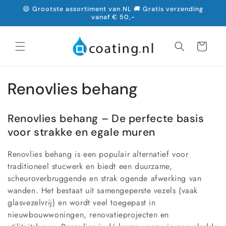
Meteen
😄 Grootste assortiment van NL 🚚 Gratis verzending
naar de
vanaf € 50,-
content
Winkelwagen
C
Renovlies behang
o
Renovlies behang – De perfecte basis
l
voor strakke en egale muren
l
Renovlies behang is een populair alternatief voor
e
traditioneel stucwerk en biedt een duurzame,
scheuroverbruggende en strak ogende afwerking van
c
wanden. Het bestaat uit samengeperste vezels (vaak
glasvezelvrij) en wordt veel toegepast in
t
nieuwbouwwoningen, renovatieprojecten en