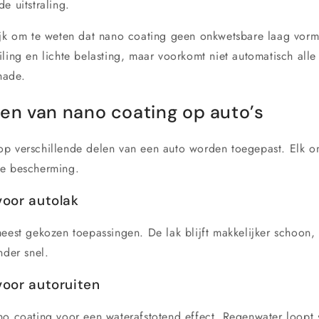
e uitstraling.
ijk om te weten dat nano coating geen onkwetsbare laag vorm
ling en lichte belasting, maar voorkomt niet automatisch alle
hade.
en van nano coating op auto’s
p verschillende delen van een auto worden toegepast. Elk on
de bescherming.
voor autolak
eest gekozen toepassingen. De lak blijft makkelijker schoon, 
nder snel.
voor autoruiten
no coating voor een waterafstotend effect. Regenwater loopt 