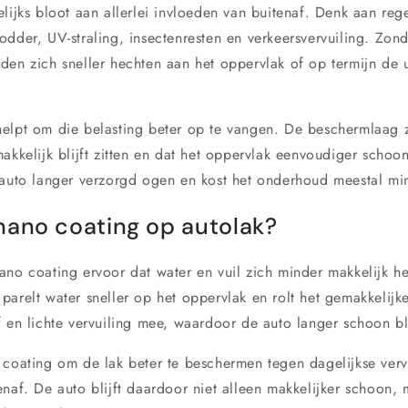
lijks bloot aan allerlei invloeden van buitenaf. Denk aan rege
odder, UV-straling, insectenresten en verkeersvervuiling. Zo
den zich sneller hechten aan het oppervlak of op termijn de ui
elpt om die belasting beter op te vangen. De beschermlaag z
akkelijk blijft zitten en dat het oppervlak eenvoudiger schoo
 auto langer verzorgd ogen en kost het onderhoud meestal mi
nano coating op autolak?
ano coating ervoor dat water en vuil zich minder makkelijk h
parelt water sneller op het oppervlak en rolt het gemakkelijk
 en lichte vervuiling mee, waardoor de auto langer schoon bli
 coating om de lak beter te beschermen tegen dagelijkse verv
enaf. De auto blijft daardoor niet alleen makkelijker schoon