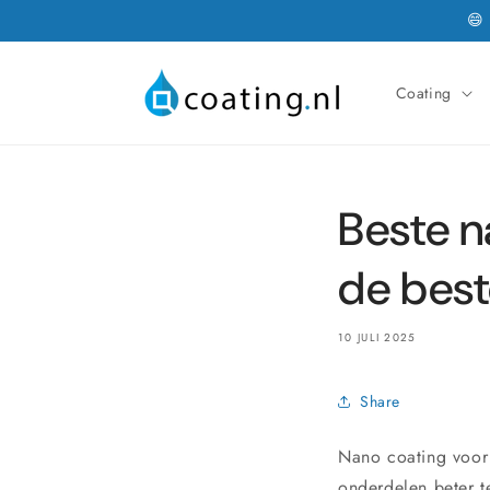
Meteen
😄
naar de
content
Coating
Beste n
de bes
10 JULI 2025
Share
Nano coating voor 
onderdelen beter t