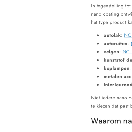
In tegenstelling to
nano coating ontwi
het type product k
autolak
:
NC 
autoruiten
:
velgen
:
NC 
kunststof d
koplampen
metalen acc
interieuron
Niet iedere nano c
te kiezen dat past
Waarom nan