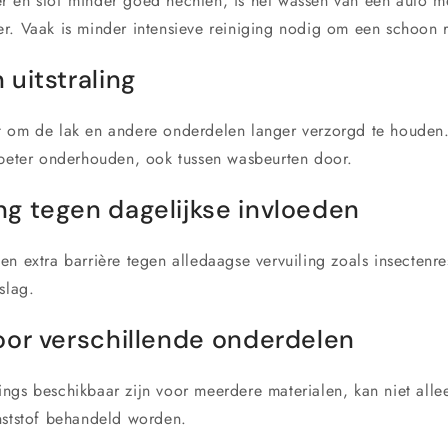
 en stof minder goed hechten, is het wassen van een auto m
r. Vaak is minder intensieve reiniging nodig om een schoon re
uitstraling
t om de lak en andere onderdelen langer verzorgd te houden
 beter onderhouden, ook tussen wasbeurten door.
g tegen dagelijkse invloeden
n extra barrière tegen alledaagse vervuiling zoals insectenres
slag.
oor verschillende onderdelen
ngs beschikbaar zijn voor meerdere materialen, kan niet all
nststof behandeld worden.