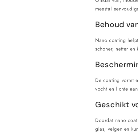
Omdat vuil, modder
meestal eenvoudige
Behoud van 
Nano coating help
schoner, netter en
Beschermin
De coating vormt ee
vocht en lichte aan
Geschikt v
Doordat nano coati
glas, velgen en ku