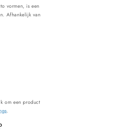
uto vormen, is een
n. Afhankelijk van
ijk om een product
ngs
.
?