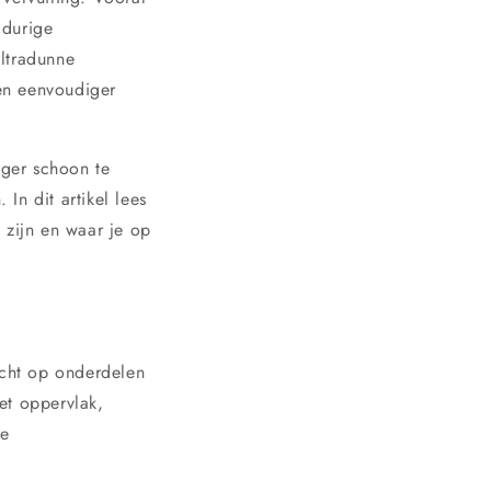
gdurige
ultradunne
en eenvoudiger
nger schoon te
In dit artikel lees
 zijn en waar je op
cht op onderdelen
et oppervlak,
re