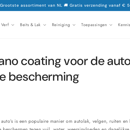
 Grootste assortiment van NL 🚚 Gratis verzending vanaf € 5
Verf
Beits & Lak
Reiniging
Toepassingen
Kenni
ano coating voor de aut
te bescherming
auto’s is een populaire manier om autolak, velgen, ruiten en 
e beschermen tegen vuil, water, weersinvloeden en dagelijkse 