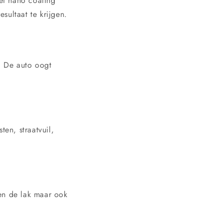
et nano coating
sultaat te krijgen.
. De auto oogt
ten, straatvuil,
een de lak maar ook