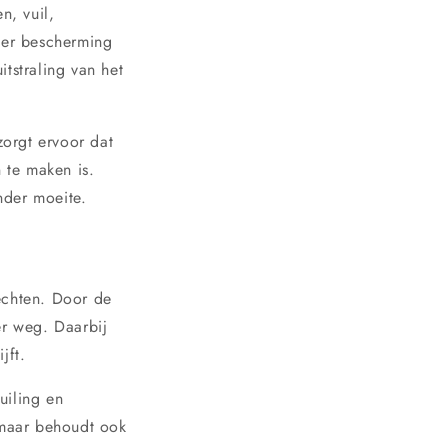
n, vuil,
nder bescherming
tstraling van het
orgt ervoor dat
n te maken is.
nder moeite.
echten. Door de
er weg. Daarbij
jft.
uiling en
, maar behoudt ook