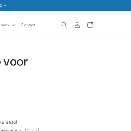
0,-
Inloggen
Winkelwagen
sbank
Contact
o voor
kunststof
vervuiling. Vooral