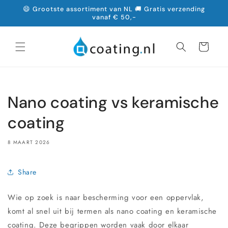
Meteen
😄 Grootste assortiment van NL 🚚 Gratis verzending
naar de
vanaf € 50,-
content
Winkelwagen
Nano coating vs keramische
coating
8 MAART 2026
Share
Wie op zoek is naar bescherming voor een oppervlak,
komt al snel uit bij termen als
nano coating
en
keramische
coating
. Deze begrippen worden vaak door elkaar