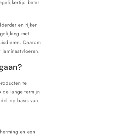
elijkertijd beter
derder en rijker
gelijking met
huisdieren. Daarom
 laminaatvloeren.
 gaan?
producten te
p de lange termijn
del op basis van
3
cherming en een