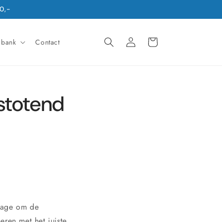
0,-
Inloggen
Winkelwagen
sbank
Contact
stotend
jtage om de
eren met het juiste