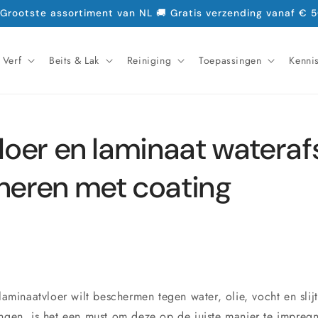
 Grootste assortiment van NL 🚚 Gratis verzending vanaf € 5
Verf
Beits & Lak
Reiniging
Toepassingen
Kenni
loer en laminaat wateraf
neren met coating
 laminaatvloer wilt beschermen tegen water, olie, vocht en sli
engen, is het een must om deze op de juiste manier te impregn