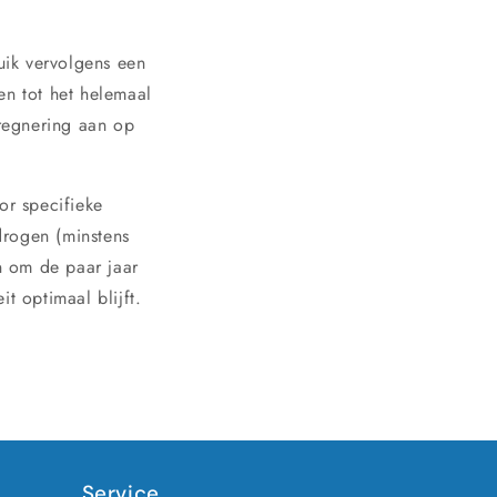
ruik vervolgens een
n tot het helemaal
regnering aan op
or specifieke
drogen (minstens
n om de paar jaar
 optimaal blijft.
Service