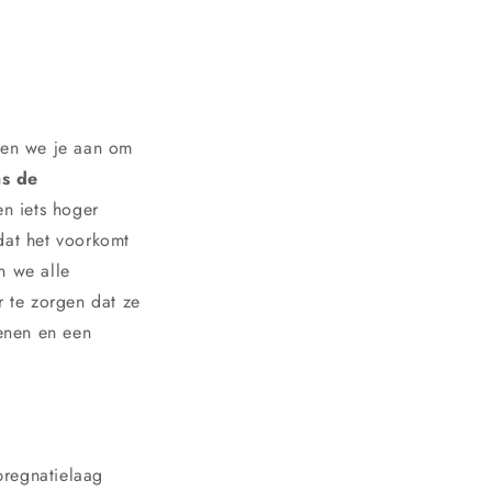
aden we je aan om
ns de
n iets hoger
dat het voorkomt
n we alle
 te zorgen dat ze
enen en een
pregnatielaag