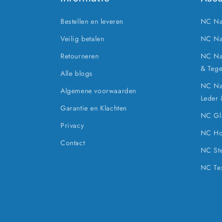
Bestellen en leveren
NC Na
Veilig betalen
NC Na
Retourneren
NC Nan
& Tege
Alle blogs
NC Nan
Algemene voorwaarden
Leder
Garantie en Klachten
NC Gla
Privacy
NC Ho
Contact
NC Ste
NC Tex