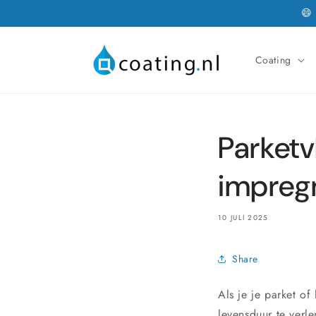
Meteen
😄
naar de
content
Coating
Parketv
impreg
10 JULI 2025
Share
Als je je parket of
levensduur te verl