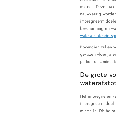
middel. Deze taak 
nauwkeurig worden
impregneermiddelen
bescherming en wat
waterafstotende sp
Bovendien zullen w
gekozen vloer jaren
parket- of laminaat
De grote v
waterafsto
Het impregneren va
impregneermiddel 
minste is. Dit hel