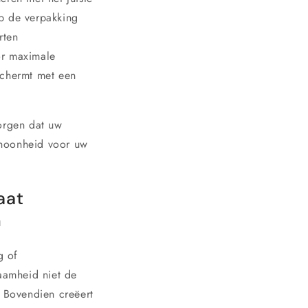
op de verpakking
rten
or maximale
schermt met een
zorgen dat uw
schoonheid voor uw
aat
n
g of
aamheid niet de
. Bovendien creëert