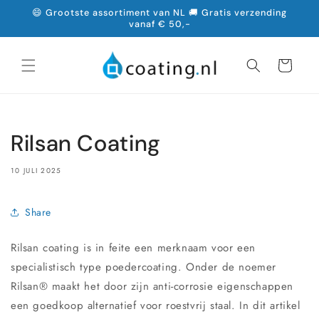
Meteen
😄 Grootste assortiment van NL 🚚 Gratis verzending
naar de
vanaf € 50,-
content
Winkelwagen
Rilsan Coating
10 JULI 2025
Share
Rilsan coating is in feite een merknaam voor een
specialistisch type poedercoating. Onder de noemer
Rilsan® maakt het door zijn anti-corrosie eigenschappen
een goedkoop alternatief voor roestvrij staal. In dit artikel