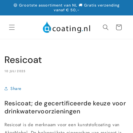
Meteen
😄 Grootste assortiment van NL 🚚 Gratis verzending
naar de
vanaf € 50,-
content
Winkelwagen
Resicoat
10 JULI 2025
Share
Resicoat; de gecertificeerde keuze voor
drinkwatervoorzieningen
Resicoat is de merknaam voor een kunststofcoating van
AkzoNobel. De belangrijkste eigenschap van resicoat is