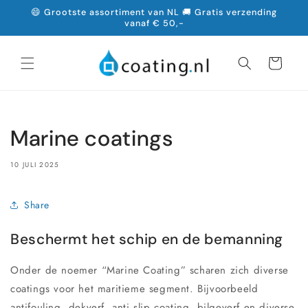
Meteen
😄 Grootste assortiment van NL 🚚 Gratis verzending
naar de
vanaf € 50,-
content
Winkelwagen
Marine coatings
10 JULI 2025
Share
Beschermt het schip en de bemanning
Onder de noemer “Marine Coating” scharen zich diverse
coatings voor het maritieme segment. Bijvoorbeeld
antifouling, dekverf, anti slip coating, bilgeverf en diverse